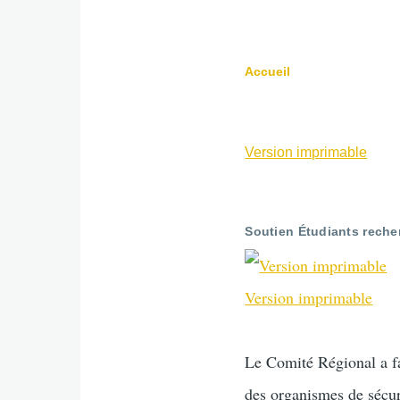
Accueil
Fil
d'Ariane
Version imprimable
Soutien Étudiants reche
Version imprimable
Le Comité Régional a fai
des organismes de sécur