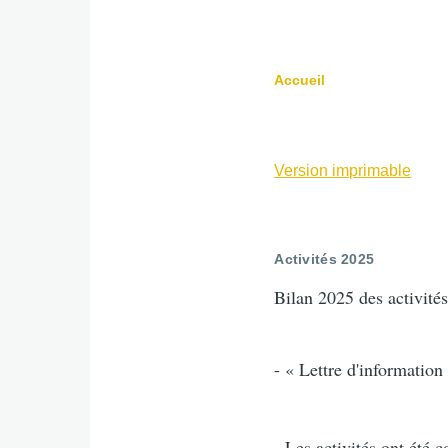
Accueil
Fil
d'Ariane
Version imprimable
Activités 2025
Bilan 2025 des activités
- « Lettre d'information
- Les activités ont été 