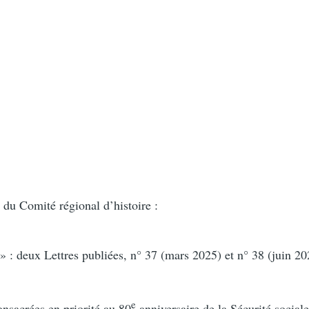
 du Comité régional d’histoire :
 » : deux Lettres publiées, n° 37 (mars 2025) et n° 38 (juin 20
e
consacrées en priorité au 80
anniversaire de la Sécurité sociale