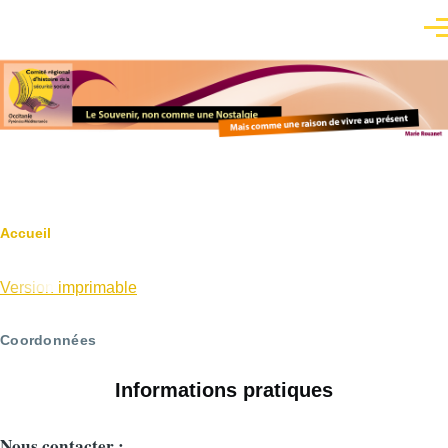
Aller au contenu principal
Men
Fil
Accueil
d'Ariane
Version imprimable
Coordonnées
Informations pratiques
Nous contacter :