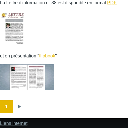
La Lettre d'information n° 38 est disponible en format
PDF
et en présentation "
flipbook
"
1
Pagination
Page
suivante
Liens Internet
Pied